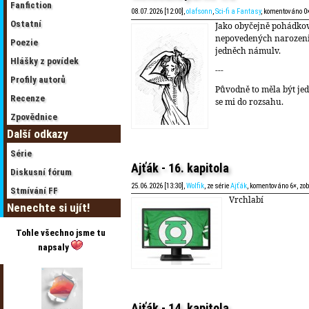
Fanfiction
08.07.2026 [12:00],
olafsonn
,
Sci-fi a Fantasy
, komentováno 0
Ostatní
Jako obyčejně pohádkov
nepovedených narozen
Poezie
jedněch námulv.
Hlášky z povídek
---
Profily autorů
Původně to měla být jed
Recenze
se mi do rozsahu.
Zpovědnice
Další odkazy
Série
Ajťák - 16. kapitola
Diskusní fórum
25.06.2026 [13:30],
Wolfik
, ze série
Ajťák
, komentováno 6×, zo
Stmívání FF
Vrchlabí
Nenechte si ujít!
Tohle všechno jsme tu
napsaly
Ajťák - 14. kapitola