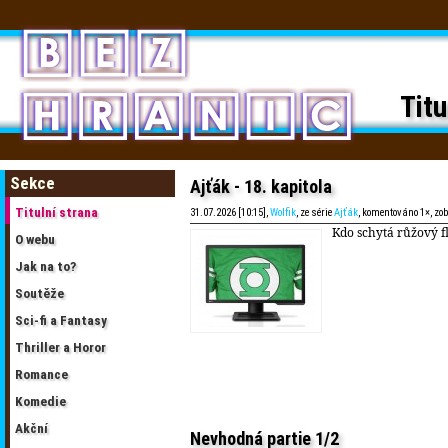
Titu
Sekce
Ajťák - 18. kapitola
Titulní strana
31.07.2026 [10:15],
Wolfik
, ze série
Ajťák
, komentováno 1×, zo
Kdo schytá růžový f
O webu
Jak na to?
Soutěže
Sci-fi a Fantasy
Thriller a Horor
Romance
Komedie
Akční
Nevhodná partie 1/2