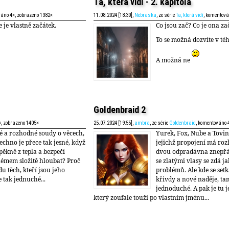
Ta, která vidí - 2. kapitola
váno 4×, zobrazeno 1382×
11.08.2024 [18:30],
Nebraska
, ze série
Ta, která vidí
, komentová
e je vlastně začátek.
Co jsou zač? Co je ona zač
To se možná dozvíte v téh
A možná ne
Goldenbraid 2
×, zobrazeno 1405×
25.07.2024 [19:55],
ambra
, ze série
Goldenbraid
, komentováno 
é a rozhodné soudy o věcech,
Yurek, Fox, Nube a Tovin. 
šechno je přece tak jesné, když
jejichž propojení má ro
pěkně z tepla a bezpečí
dvou odpradávna znepřát
émem složitě hloubat? Proč
se zlatými vlasy se zdá 
du těch, kteří jsou jeho
problémů. Ale kde se setka
e tak jednuché...
křivdy a nové naděje, ta
jednoduché. A pak je tu j
který zoufale touží po vlastním jménu...