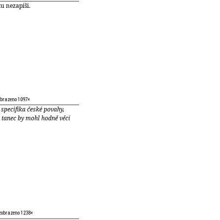
ku nezapíši.
obrazeno 1097×
specifika české povahy,
a tanec by mohl hodně věcí
 zobrazeno 1238×