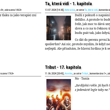
Ta, která vidí - 1. kapitola
 8×, zobrazeno 1463×
13.07.2024 [14:30],
Nebraska
, ze série
Ta, která vidí
, komentová
 tlaku (a jako terapie) zní
Další z pokusů o napsán
delšího. A protože to bu
řešit, jak moc to dává sm
slova a co na to řeknou úp
budu psát tak, jako kdysi
Co dát do perexu první k
spoilerům? Asi nic, protože myslím, že když ne
nejlepší. Ale přisahám, že hlavní hrdina je k se
Tribut - 17. kapitola
brazeno 1763×
11.06.2024 [20:45],
Annika
, ze série
Tribut
, komentováno 1×, z
Na - Tania
„Iurdijská rokle.
Já bych t
z jedenácté legie taky ne.“