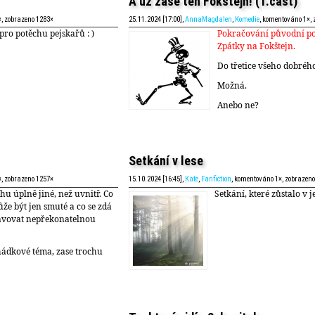
A už zase ten Fokštejn! (1.část)
×, zobrazeno 1283×
25.11.2024 [17:00],
AnnaMagdalen
,
Komedie
, komentováno 1×,
pro potěchu pejskařů : )
Pokračování původní po
Zpátky na Fokštejn.
Do třetice všeho dobrého
Možná.
Anebo ne?
Setkání v lese
×, zobrazeno 1257×
15.10.2024 [16:45],
Kate
,
Fanfiction
, komentováno 1×, zobrazen
hu úplně jiné, než uvnitř. Co
Setkání, které zůstalo v 
že být jen smuté a co se zdá
avovat nepřekonatelnou
hádkové téma, zase trochu