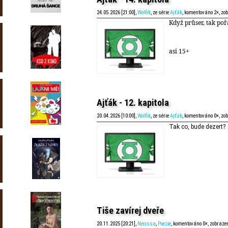
24.05.2026 [21:00],
Wolfik
, ze série
Ajťák
, komentováno 2×, zo
Když průser, tak poř
asi 15+
Ajťák - 12. kapitola
20.04.2026 [10:00],
Wolfik
, ze série
Ajťák
, komentováno 0×, zo
Tak co, bude dezert?
Tiše zavírej dveře
20.11.2025 [20:21],
Nerissa
,
Poezie
, komentováno 0×, zobraze