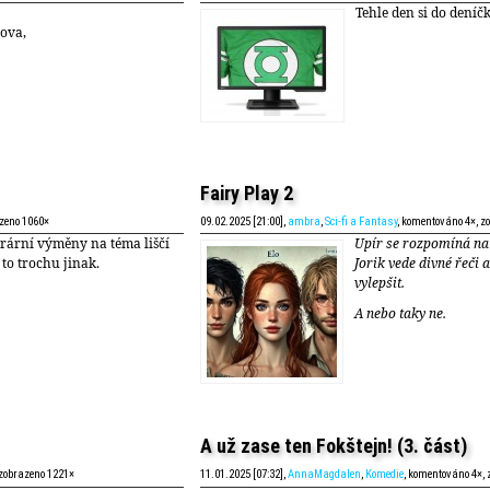
Tehle den si do deníč
ova,
Fairy Play 2
azeno 1060×
09.02.2025 [21:00],
ambra
,
Sci-fi a Fantasy
, komentováno 4×, z
erární výměny na téma liščí
Upír se rozpomíná na 
 to trochu jinak.
Jorik vede divné řeči 
vylepšit.
A nebo taky ne.
A už zase ten Fokštejn! (3. část)
 zobrazeno 1221×
11.01.2025 [07:32],
AnnaMagdalen
,
Komedie
, komentováno 4×,