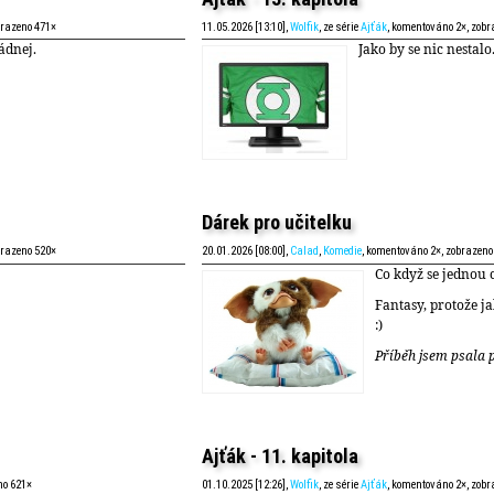
brazeno 471×
11.05.2026 [13:10],
Wolfik
, ze série
Ajťák
, komentováno 2×, zobr
ádnej.
Jako by se nic nestalo
Dárek pro učitelku
brazeno 520×
20.01.2026 [08:00],
Calad
,
Komedie
, komentováno 2×, zobrazeno
Co když se jednou c
Fantasy, protože ja
:)
Příběh jsem psala p
Ajťák - 11. kapitola
no 621×
01.10.2025 [12:26],
Wolfik
, ze série
Ajťák
, komentováno 2×, zobr