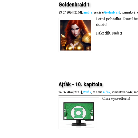
Goldenbraid 1
23.07.2024 [23:54],
ambra
, ze série
Goldenbraid
, komentováno
Letní pohádka. Psaní bez
dobře!
Fakt dík, Neb ;)
Ajťák - 10. kapitola
14.06.2024 [20:15],
Wolfik
, ze série
Ajťák
, komentováno 4×, zo
Chci vysvětlení!