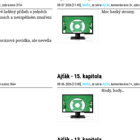
×, zobrazeno 315×
08.07.2026 [11:45],
Wolfik
, ze série
Ajťák
, komentováno 2×, zobr
ě laděný příbeh o jedněch
Moc hezký stromy.
inách a neúspěšném zmaření
orázová povídka, ale nevešla
Ajťák - 15. kapitola
brazeno 366×
08.06.2026 [13:00],
Wolfik
, ze série
Ajťák
, komentováno 1×, zobr
Hody, hody...
Ajťák - 13. kapitola