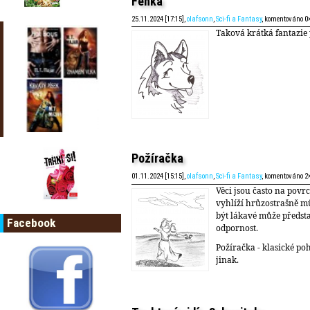
Fenka
25.11.2024 [17:15],
olafsonn
,
Sci-fi a Fantasy
, komentováno 0
Taková krátká fantazie 
Požíračka
01.11.2024 [15:15],
olafsonn
,
Sci-fi a Fantasy
, komentováno 2
Věci jsou často na povrc
vyhlíží hrůzostrašně mů
být lákavé může předst
Facebook
odpornost.
Požíračka - klasické po
jinak.