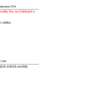
 zobrazeno 1519×
vídky Noc na Fokštejně a
 i zlého.
o 1149×
jejich srdcích navždy.