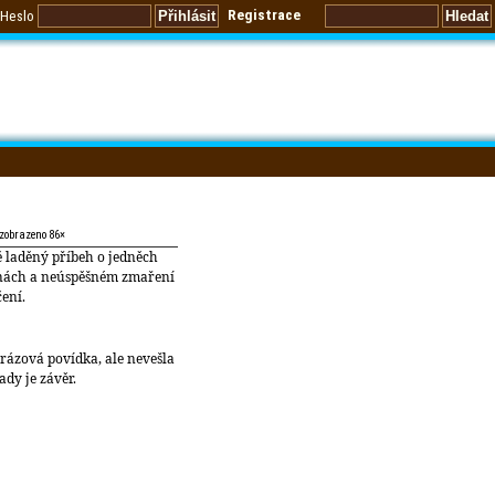
Registrace
Heslo
 zobrazeno 86×
 laděný příbeh o jedněch
nách a neúspěšném zmaření
ení.
rázová povídka, ale nevešla
ady je závěr.