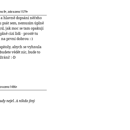
no 8×, zobrazeno 1579×
í a hlavně dopsání něčeho
du psát sem, nemusím úplně
ysl, jak moc se tam opakují
lně cizí lidi - prostě tu
, na první dobrou :-)
apitoly, abych se vyhnula
budete vědět nic, bude to
žrání! :-D
obrazeno 1486×
udy nejel. A nikdo jiný