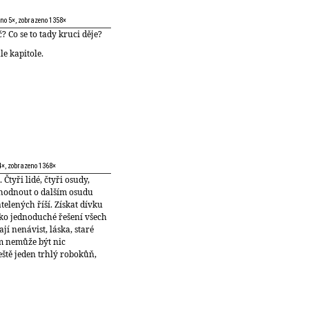
no 5×, zobrazeno 1358×
? Co se to tady kruci děje?
le kapitole.
4×, zobrazeno 1368×
Čtyři lidé, čtyři osudy,
zhodnout o dalším osudu
elených říší. Získat dívku
jako jednoduché řešení všech
jí nenávist, láska, staré
m nemůže být nic
eště jeden trhlý robokůň,