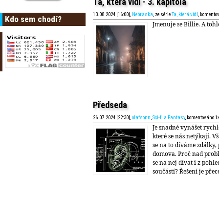
Ta, která vidí - 3. kapitola
13.08.2024 [16:00],
Nebraska
, ze série
Ta, která vidí
, komento
Kdo sem chodí?
Jmenuje se Billie. A tohl
Předseda
26.07.2024 [22:30],
olafsonn
,
Sci-fi a Fantasy
, komentováno 1
Je snadné vynášet rychl
které se nás netýkají. V
se na to díváme zdálky, 
domova. Proč nad probl
se na nej dívat i z pohle
součástí? Řešení je přec