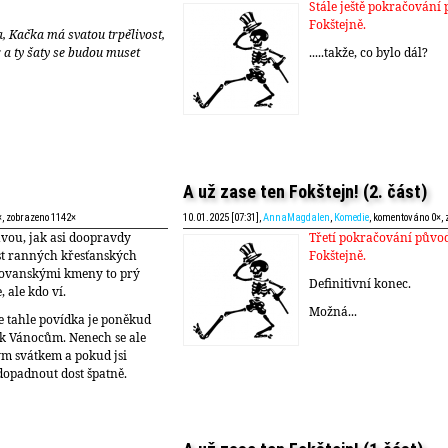
Stále ještě pokračování
Fokštejně.
a, Kačka má svatou trpělivost,
a ty šaty se budou muset
.....takže, co bylo dál?
A už zase ten Fokštejn! (2. část)
×, zobrazeno 1142×
10.01.2025 [07:31],
AnnaMagdalen
,
Komedie
, komentováno 0×,
avou, jak asi doopravdy
Třetí pokračování půvo
st ranných křesťanských
Fokštejně.
slovanskými kmeny to prý
Definitivní konec.
 ale kdo ví.
Možná...
že tahle povídka je poněkud
e k Vánocům. Nenech se ale
ým svátkem a pokud jsi
dopadnout dost špatně.