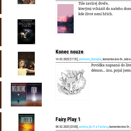
Tiše zavírej dveře,
kterými vcházíš do našeho dom
kde život není hřích.
Konec nouze
14.03.2025 [17:31],
olafsonn
,
Komedie
, komentováno 0×, zobr
Povídka napsaná do lit
démon... inu, pojal jsem
Fairy Play 1
04.02.2025 [23:05],
ambra
,
Sci-fi a Fantasy
, komentováno 5×,