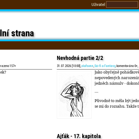
Uživatel
lní strana
Nevhodná partie 2/2
brazeno 157×
31.07.2026 [10:00],
olafsonn
,
Sci-fi a Fantasy
, komentováno 0×,
lek?
Jako obyčejně pohádkově
nepovedených narozeni
jedněch námulv - dokonč
---
Původně to měla být jedo
se mi do rozsahu. Takže t
Ajťák - 17. kapitola