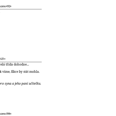
azeno 492×
.
 631×
elá třída dohodne...
k víme, fíkce by stát mohla.
ro syna a jeho paní učitelku.
azeno 894×