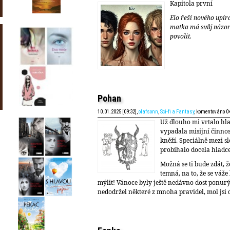
Kapitola první
Elo řeší nového upír
matka má svůj názor 
povolit.
Pohan
10.01.2025 [09:32],
olafsonn
,
Sci-fi a Fantasy
, komentováno 0
Už dlouho mi vrtalo hl
vypadala misijní činno
kněží. Speciálně mezi 
probíhalo docela hladce,
Možná se ti bude zdát, 
temná, na to, že se váž
mýlit! Vánoce byly ještě nedávno dost ponur
nedodržel některé z mnoha pravidel, mol jsi 