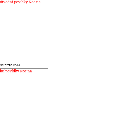
 původní povídky Noc na
 zobrazeno 1224×
dní povídky Noc na