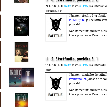
24.08.2013 [00:00],
Soutez
, ze série
2. Battle
, komentováno 16×
zobrazeno 3318×
Tématem třetího čtvrtfinále
PS:Miluji tě.
Jak se s tím sou
poprali?
Nad komentáři můžete hlas
která povídka se Vám líbí ví
II - 2. čtvrtfinále, povídka č. 1
17.08.2013 [00:00],
Soutez
, ze série
2. Battle
, komentováno 8×,
3335×
Tématem druhého čtvrtfinál
Pavučina lží.
Jak se s tím so
poprali?
Nad komentáři můžete hlas
která povídka se Vám líbí ví