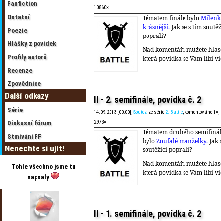
Fanfiction
10860×
Ostatní
Tématem finále bylo
Milenk
krásnější.
Jak se s tím soutěž
Poezie
poprali?
Hlášky z povídek
Nad komentáři můžete hlas
Profily autorů
která povídka se Vám líbí ví
Recenze
Zpovědnice
Další odkazy
II - 2. semifinále, povídka č. 2
Série
14.09.2013 [00:00],
Soutez
, ze série
2. Battle
, komentováno 1×,
2973×
Diskusní fórum
Tématem druhého semifiná
Stmívání FF
bylo
Zoufalé manželky.
Jak 
Nenechte si ujít!
soutěžící poprali?
Nad komentáři můžete hlas
Tohle všechno jsme tu
která povídka se Vám líbí ví
napsaly
II - 1. semifinále, povídka č. 2