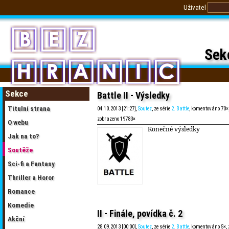
Uživatel
Sek
Sekce
Battle II - Výsledky
Titulní strana
04.10.2013 [21:27],
Soutez
, ze série
2. Battle
, komentováno 70×
zobrazeno 19783×
O webu
Konečné výsledky
Jak na to?
Soutěže
Sci-fi a Fantasy
Thriller a Horor
Romance
Komedie
II - Finále, povídka č. 2
Akční
28.09.2013 [00:00],
Soutez
, ze série
2. Battle
, komentováno 5×,