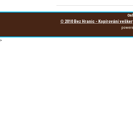
Onl
© 2010 Bez Hranic - Kopírování vešker
power
>