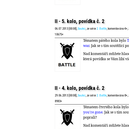
II - 5. kolo, povídka č. 2
06.07.2013 [00:00],
Soutez
, ze série
2. Battle
, komentováno 4×,
10675×
Tématem pátého kola bylo
T
war
. Jak se s tím soutěžící p
Nad komentáři můžete hlas
která povídka se Vám líbí ví
II - 4. kolo, povídka č. 2
29.06.2013 [00:00],
Soutez
, ze série
2. Battle
, komentováno 8×,
8983×
Tématem čtvrtého kola byl
you're gone
. Jak se s tím sou
poprali?
Nad komentáři můžete hlas