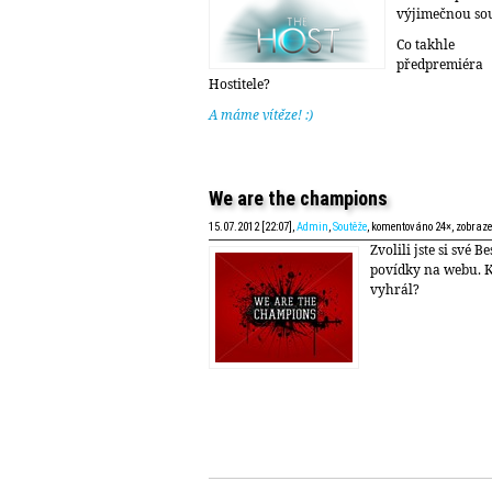
výjimečnou sou
Co takhle
předpremiéra
Hostitele?
A máme vítěze! :)
We are the champions
15.07.2012 [22:07],
Admin
,
Soutěže
, komentováno 24×, zobraz
Zvolili jste si své Bes
povídky na webu. 
vyhrál?