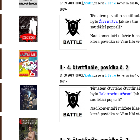
07.09.2013 [00:00],
Soutez
, ze série
2. Battle
, komentováno 0×,
3069×
Tématem prvního semifinál
bylo
Živí mrtví.
Jak se s tím
soutěžící poprali?
Nad komentáři můžete hlas
která povídka se Vám líbí ví
II - 4. čtvrtfinále, povídka č. 2
31.08.2013 [00:00],
Soutez
, ze série
2. Battle
, komentováno 1×,
2911×
Tématem čtvrtého čtvrtfiná
bylo
Tak trochu úžasní.
Jak 
soutěžící poprali?
Nad komentáři můžete hlas
která povídka se Vám líbí ví
II - 3. čtvrtfinále, povídka č. 2