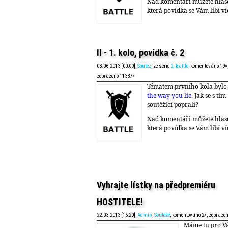
Nad komentáři můžete hlas
která povídka se Vám líbí ví
II - 1. kolo, povídka č. 2
08.06.2013 [00:00],
Soutez
, ze série
2. Battle
, komentováno 19×
zobrazeno 11387×
Tématem prvního kola byl
the way you lie
. Jak se s tím
soutěžící poprali?
Nad komentáři můžete hlas
která povídka se Vám líbí ví
Vyhrajte lístky na předpremiéru
HOSTITELE!
22.03.2013 [15:20],
Admin
,
Soutěže
, komentováno 2×, zobraze
Máme tu pro V