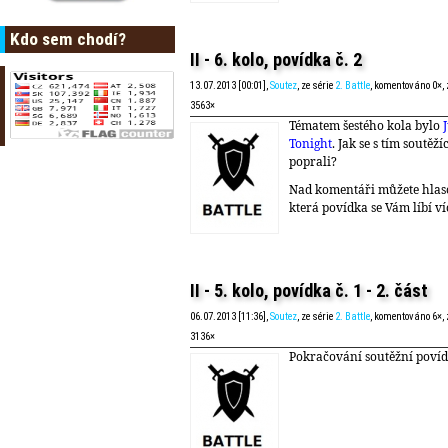
Kdo sem chodí?
II - 6. kolo, povídka č. 2
13.07.2013 [00:01],
Soutez
, ze série
2. Battle
, komentováno 0×,
3563×
Tématem šestého kola bylo
Tonight
. Jak se s tím soutěžíc
poprali?
Nad komentáři můžete hlas
která povídka se Vám líbí ví
II - 5. kolo, povídka č. 1 - 2. část
06.07.2013 [11:36],
Soutez
, ze série
2. Battle
, komentováno 6×,
3136×
Pokračování soutěžní povíd