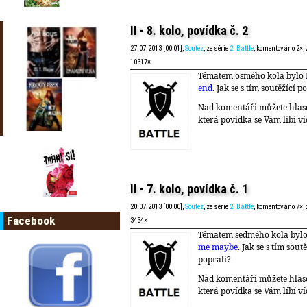
II - 8. kolo, povídka č. 2
27.07.2013 [00:01],
Soutez
, ze série
2. Battle
, komentováno 2×,
10317×
Tématem osmého kola bylo
end
. Jak se s tím soutěžící p
Nad komentáři můžete hlas
která povídka se Vám líbí ví
II - 7. kolo, povídka č. 1
20.07.2013 [00:00],
Soutez
, ze série
2. Battle
, komentováno 7×,
Facebook
3434×
Tématem sedmého kola byl
me maybe
. Jak se s tím soutě
poprali?
Nad komentáři můžete hlas
která povídka se Vám líbí ví