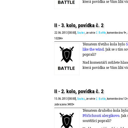
která povídka se Vám líbí ví
II - 3. kolo, povídka č. 2
22.06.2013 [00:00],
Soutez
, ze série
2. Battle
, komentováno 9×,
10284×
Tématem třetího kola bylo
S
like the wind
. Jak se s tím s
poprali?
Nad komentáři můžete hlas
která povídka se Vám líbí ví
II - 2. kolo, povídka č. 2
15.06.2013 [00:00],
Soutez
, ze série
2. Battle
, komentováno 12×
zobrazeno 3483×
Tématem druhého kola byl
Přičichnutí alergikovo
. Jak 
soutěžící poprali?