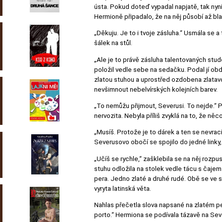
ústa. Pokud doteď vypadal napjatě, tak nyní
Hermioně připadalo, že na něj působí až bl
„Děkuju. Je to i tvoje zásluha.“ Usmála se
šálek na stůl.
„Ale je to právě zásluha talentovaných stud
položil vedle sebe na sedačku. Podal jí ob
zlatou stuhou a uprostřed ozdobena zlatavo
nevšimnout nebelvírských kolejních barev.
„To nemůžu přijmout, Severusi. To nejde.“ P
nervozita. Nebyla příliš zvyklá na to, že ně
„Musíš. Protože je to dárek a ten se nevrací,
Severusovo obočí se spojilo do jedné linky,
„Učíš se rychle,“ zašklebila se na něj rozpus
stuhu odložila na stolek vedle tácu s čajem
pera. Jedno zlaté a druhé rudé. Obě se ve sv
vyryta latinská věta.
Nahlas přečetla slova napsané na zlatém p
porto.“ Hermiona se podívala tázavě na Seve