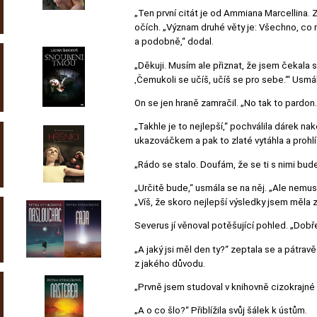
„Ten první citát je od Ammiana Marcellina. Z
očích. „Význam druhé věty je: Všechno, co
a podobně,“ dodal.
„Děkuji. Musím ale přiznat, že jsem čekala 
‚Čemukoli se učíš, učíš se pro sebe.‘“ Usmá
On se jen hraně zamračil. „No tak to pardon
„Takhle je to nejlepší,“ pochválila dárek n
ukazováčkem a pak to zlaté vytáhla a prohlíž
„Rádo se stalo. Doufám, že se ti s nimi bud
„Určitě bude,“ usmála se na něj. „Ale nemuse
„Víš, že skoro nejlepší výsledky jsem měla z
Severus jí věnoval potěšující pohled. „Dobře
„A jaký jsi měl den ty?“ zeptala se a pátravě 
z jakého důvodu.
„Prvně jsem studoval v knihovně cizokrajné r
„A o co šlo?“ Přiblížila svůj šálek k ústům.