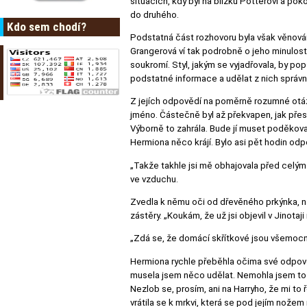
situacích, kdy byl na blízku Potterovi a p
do druhého.
Kdo sem chodí?
Podstatná část rozhovoru byla však věnována
Grangerová ví tak podrobně o jeho minulosti
soukromí. Styl, jakým se vyjadřovala, by po
podstatné informace a udělat z nich správn
Z jejích odpovědí na poměrně rozumné otázk
jméno. Částečně byl až překvapen, jak přesv
Výborně to zahrála. Bude jí muset poděkovat 
Hermiona něco krájí. Bylo asi pět hodin odpo
„Takže takhle jsi mě obhajovala před celý
ve vzduchu.
Zvedla k němu oči od dřevěného prkýnka, na
zástěry. „Koukám, že už jsi objevil v Jinotaji
„Zdá se, že domácí skřítkové jsou všemocní,“ 
Hermiona rychle přeběhla očima své odpově
musela jsem něco udělat. Nemohla jsem to s
Nezlob se, prosím, ani na Harryho, že mi to
vrátila se k mrkvi, která se pod jejím nožem