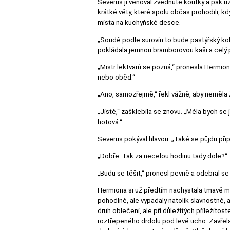
Severus jí věnoval zvednuté koutky a pak už 
krátké věty, které spolu občas prohodili, k
místa na kuchyňské desce.
„Soudě podle surovin to bude pastýřský ko
pokládala jemnou bramborovou kaši a celý p
„Mistr lektvarů se pozná,“ pronesla Hermion
nebo oběd.“
„Ano, samozřejmě,“ řekl vážně, aby neměla
„Jistě,“ zašklebila se znovu. „Měla bych se 
hotová.“
Severus pokýval hlavou. „Také se půjdu přip
„Dobře. Tak za necelou hodinu tady dole?“
„Budu se těšit,“ pronesl pevně a odebral se
Hermiona si už předtím nachystala tmavě mod
pohodlně, ale vypadaly natolik slavnostně, a
druh oblečení, ale při důležitých příležitost
roztřepeného drdolu pod levé ucho. Zavřel