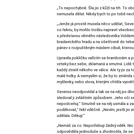
„To nepochybně. Šla jsi z kůží na trh. To obd
nemusela dělat. Nikdy bych to po tobě nechtě
„Jenže já prostě musela něco udělat, Severu
co řeknu, by mohlo trošku napravit všeobec
s představou věrného následovníka Voldemort
bradavického hradu a na ošetřovně do tebe 
pánev s rozpuštěným máslem cibuli, kterou n
Upravila pokličku vařícím se bramborám a po
vzteky bez sebe, zklamaná a smutná. Lidé tě
každý ztratil někoho ve válce. Ale ty jsi za
malé holky. A nemyslím si, že by to změnila 
myšlenky, nebo slova, kterými chtěla vysvětl
Severus neodpovídal a tak se na něj po dlou
sledoval ji zvláštním způsobem. Jeho oči se
nepodceňuj.“ Smutně se na něj usmála a zamí
poděkovat,“ řekl vděčně. „Nevím, jestli jsi
udělala. Děkuji.“
„Nemáš za co. Nepotřebuji žádný vděk. Nic š
odpověděla jednoduše a zhodnotila, že se na