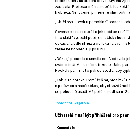
drobné údery na starém dřevě. Slyšela v jíde
zastavila. Profesor měl na sobě bílou košili
k obleku. Nenucené, přiměřeně slavnostní 
„Chtěl bys, abych ti pomohla?“ pronesla ode
Severus se na ni otočil a jeho oči se rozšíř
ti to sluší,“ vydechl poté, co ručičky hodin v
odkašlal a odložil nůž a vidličku na své mís
těsně než dosedla, ji přisunul.
„Děkuji,“ pronesla a usmála se. Sledovala je
svém místě. Ani o milimetr vedle. Jeho per
Počkala pár minut a pak se zvedla, aby vypla
„Tak je to hotové. Pomůžeš mi, prosím?“ He
s polévkou a naběračkou, aby si každý mohl dá
se pohodlně usadí. Až poté si sedl sám. G
předchozí kapitola
Uživatelé musí být přihlášeni pro psa
Komentáře