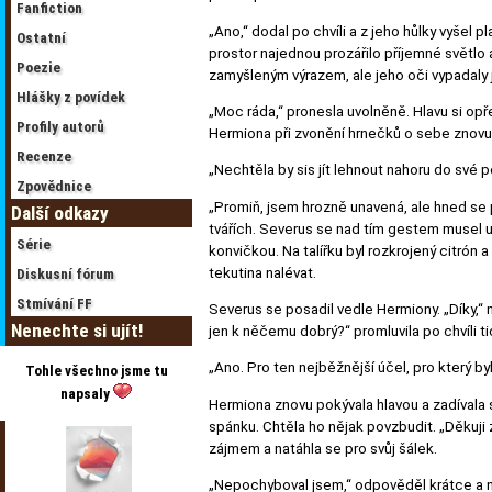
Fanfiction
„Ano,“ dodal po chvíli a z jeho hůlky vyšel p
Ostatní
prostor najednou prozářilo příjemné světlo 
Poezie
zamyšleným výrazem, ale jeho oči vypadaly j
Hlášky z povídek
„Moc ráda,“ pronesla uvolněně. Hlavu si op
Profily autorů
Hermiona při zvonění hrnečků o sebe znov
Recenze
„Nechtěla by sis jít lehnout nahoru do své p
Zpovědnice
„Promiň, jsem hrozně unavená, ale hned se p
Další odkazy
tvářích. Severus se nad tím gestem musel u
Série
konvičkou. Na talířku byl rozkrojený citrón
tekutina nalévat.
Diskusní fórum
Stmívání FF
Severus se posadil vedle Hermiony. „Díky,“ 
Nenechte si ujít!
jen k něčemu dobrý?“ promluvila po chvíli t
„Ano. Pro ten nejběžnější účel, pro který byl
Tohle všechno jsme tu
napsaly
Hermiona znovu pokývala hlavou a zadívala s
spánku. Chtěla ho nějak povzbudit. „Děkuji 
zájmem a natáhla se pro svůj šálek.
„Nepochyboval jsem,“ odpověděl krátce a nap