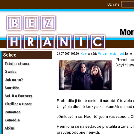
Uživatel
Mor
Sekce
29.07.2021 [09:30],
Kate
, ze série
Mors principium est
, komen
Hermiona d
Titulní strana
když ji uva
O webu
Jak na to?
Soutěže
Sci-fi a Fantasy
Probudilo ji tiché cinknutí nádobí. Otevřela
Thriller a Horor
Uslyšela dlouhé kroky a za okamžik se nad 
Romance
„Omlouvám se. Nechtěl jsem vás vzbudit. Cht
Komedie
Hermiona se na sedačce protáhla a zívla. „T
Akční
pravděpodobně neuvidí.