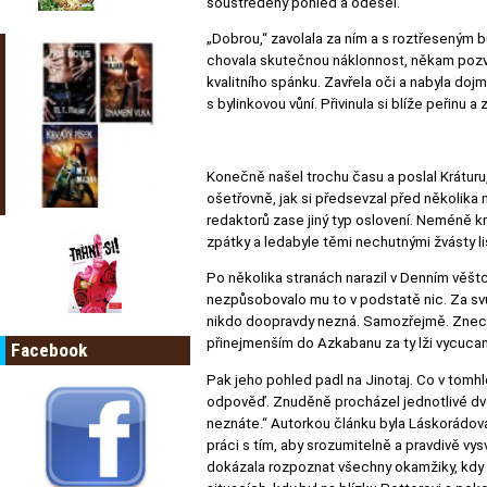
soustředěný pohled a odešel.
„Dobrou,“ zavolala za ním a s roztřeseným b
chovala skutečnou náklonnost, někam pozval
kvalitního spánku. Zavřela oči a nabyla doj
s bylinkovou vůní. Přivinula si blíže peřinu 
Konečně našel trochu času a poslal Kráturu,
ošetřovně, jak si předsevzal před několika m
redaktorů zase jiný typ oslovení. Neméně kru
zpátky a ledabyle těmi nechutnými žvásty li
Po několika stranách narazil v Denním věštc
nezpůsobovalo mu to v podstatě nic. Za svůj 
nikdo doopravdy nezná. Samozřejmě. Znech
přinejmenším do Azkabanu za ty lži vycucan
Facebook
Pak jeho pohled padl na Jinotaj. Co v tom
odpověď. Znuděně procházel jednotlivé dvous
neznáte.“ Autorkou článku byla Láskorádova 
práci s tím, aby srozumitelně a pravdivě vys
dokázala rozpoznat všechny okamžiky, kdy 