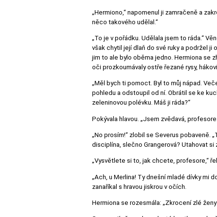
„Hermiono,“ napomenul ji zamračeně a zakro
něco takového udělal.“
„To je v pořádku. Udělala jsem to ráda.“ Vě
však chytil její dlaň do své ruky a podržel 
jim to ale bylo oběma jedno. Hermiona se zh
oči prozkoumávaly ostře řezané rysy, hákov
„Měl bych ti pomoct. Byl to můj nápad. Večeř
pohledu a odstoupil od ní. Obrátil se ke ku
zeleninovou polévku. Máš ji ráda?“
Pokývala hlavou. „Jsem zvědavá, profesore.
„No prosím!“ zlobil se Severus pobaveně. „
disciplína, slečno Grangerová? Utahovat si
„Vysvětlete si to, jak chcete, profesore,“ 
„Ach, u Merlina! Ty dnešní mladé dívky mi do
zanaříkal s hravou jiskrou v očích.
Hermiona se rozesmála: „Zkrocení zlé žen