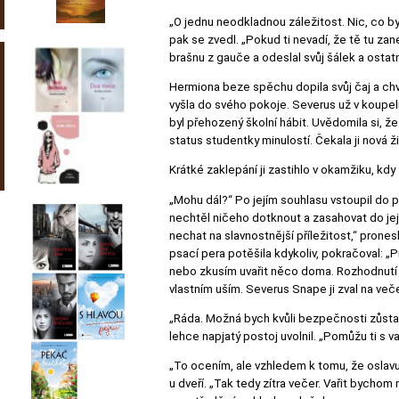
„O jednu neodkladnou záležitost. Nic, co by
pak se zvedl. „Pokud ti nevadí, že tě tu z
brašnu z gauče a odeslal svůj šálek a ostatn
Hermiona beze spěchu dopila svůj čaj a chv
vyšla do svého pokoje. Severus už v koupeln
byl přehozený školní hábit. Uvědomila si, 
status studentky minulostí. Čekala ji nová ž
Krátké zaklepání ji zastihlo v okamžiku, kdy
„Mohu dál?“ Po jejím souhlasu vstoupil do p
nechtěl ničeho dotknout a zasahovat do jej
nechat na slavnostnější příležitost,“ prone
psací pera potěšila kdykoliv, pokračoval: „
nebo zkusím uvařit něco doma. Rozhodnutí 
vlastním uším. Severus Snape ji zval na več
„Ráda. Možná bych kvůli bezpečnosti zůstala 
lehce napjatý postoj uvolnil. „Pomůžu ti s v
„To ocením, ale vzhledem k tomu, že oslavu
u dveří. „Tak tedy zítra večer. Vařit bychom 