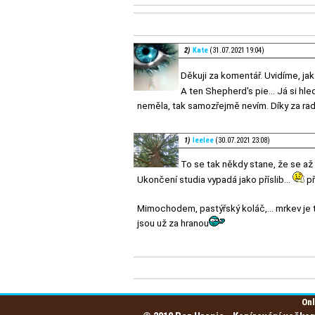
2)
Kate
(31.07.2021 19:04)
Děkuji za komentář. Uvidíme, jak
A ten Shepherd's pie... Já si hl
neměla, tak samozřejmě nevím. Díky za ra
1)
leelee
(30.07.2021 23:08)
To se tak někdy stane, že se a
Ukončení studia vypadá jako příslib...
př
Mimochodem, pastýřský koláč,... mrkev je t
jsou už za hranou
Onl