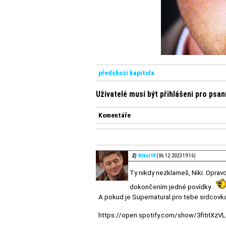
předchozí kapitola
Uživatelé musí být přihlášeni pro psa
Komentáře
2)
Nikol18
(06.12.2023 19:16)
Ty nikdy nezklameš, Niki. Oprav
dokončením jedné povídky.
A pokud je Supernatural pro tebe srdcovka
https://open.spotify.com/show/3fitrIXzV