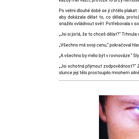
Po velmi dlouhé době se jí chtělo plaka
aby dokázala dělat to, co dělala, proto
snažilo ovládnout svět. Potřebovala v so
„Jsi si jistá, že to chceš dělat?“ Trhnula
„Všechno má svoji cenu,“ pokračoval hlas,
„A všechno by mělo být v rovnováze.“ Sly
„Jsi ochotná přijmout zodpovědnost?“ Z
slunce její tělo prostoupilo mnohem silnějš