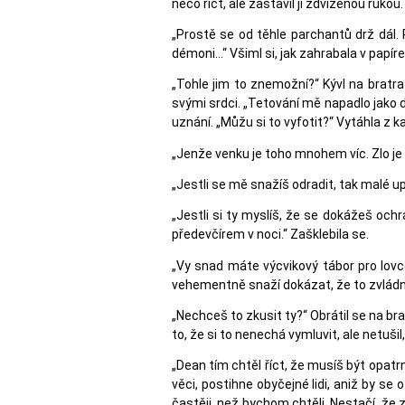
něco říct, ale zastavil ji zdviženou rukou.
„Prostě se od těhle parchantů drž dál. P
démoni…“ Všiml si, jak zahrabala v papí
„Tohle jim to znemožní?“ Kývl na bratra 
svými srdci. „Tetování mě napadlo jako dr
uznání. „Můžu si to vyfotit?“ Vytáhla z k
„Jenže venku je toho mnohem víc. Zlo je 
„Jestli se mě snažíš odradit, tak malé u
„Jestli si ty myslíš, že se dokážeš ochrá
předevčírem v noci.“ Zašklebila se.
„Vy snad máte výcvikový tábor pro lovc
vehementně snaží dokázat, že to zvládn
„Nechceš to zkusit ty?“ Obrátil se na br
to, že si to nenechá vymluvit, ale netušil
„Dean tím chtěl říct, že musíš být opatr
věci, postihne obyčejné lidi, aniž by se
častěji, než bychom chtěli. Nestačí, že 