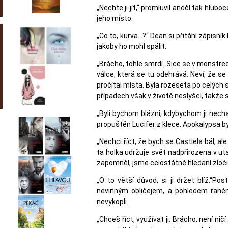
„Nechte ji jít,“ promluvil anděl tak hlubo
jeho místo.
„Co to, kurva…?“ Dean si přitáhl zápisník
jakoby ho mohl spálit.
„Brácho, tohle smrdí. Sice se v monstrec
válce, která se tu odehrává. Neví, že se
pročítal místa. Byla rozeseta po celých 
případech však v životě neslyšel, takže 
„Byli bychom blázni, kdybychom ji nechali
propuštěn Lucifer z klece. Apokalypsa b
„Nechci říct, že bych se Castiela bál, a
ta holka udržuje svět nadpřirozena v u
zapomněl, jsme celostátně hledaní zloči
„O to větší důvod, si ji držet blíž.“P
nevinným obličejem, a pohledem raněné 
nevykopli.
„Chceš říct, využívat ji. Brácho, není ni