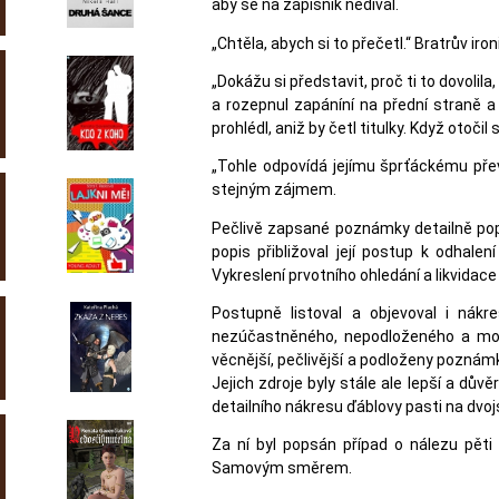
aby se na zápisník nedíval.
„Chtěla, abych si to přečetl.“ Bratrův iro
„Dokážu si představit, proč ti to dovolil
a rozepnul zapáníní na přední straně a
prohlédl, aniž by četl titulky. Když otočil
„Tohle odpovídá jejímu šprťáckému převl
stejným zájmem.
Pečlivě zapsané poznámky detailně popi
popis přibližoval její postup k odhale
Vykreslení prvotního ohledání a likvidac
Postupně listoval a objevoval i nákr
nezúčastněného, nepodloženého a možn
věcnější, pečlivější a podloženy poznámk
Jejich zdroje byly stále ale lepší a dů
detailního nákresu ďáblovy pasti na dvo
Za ní byl popsán případ o nálezu pět
Samovým směrem.