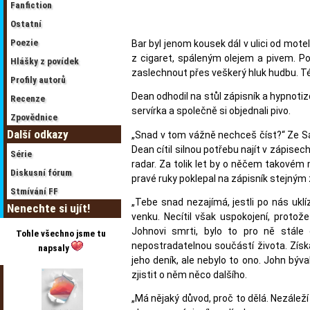
Fanfiction
Ostatní
Poezie
Bar byl jenom kousek dál v ulici od mote
z cigaret, spáleným olejem a pivem. P
Hlášky z povídek
zaslechnout přes veškerý hluk hudbu. Té
Profily autorů
Dean odhodil na stůl zápisník a hypnotiz
Recenze
servírka a společně si objednali pivo.
Zpovědnice
Další odkazy
„Snad v tom vážně nechceš číst?“ Ze Sa
Dean cítil silnou potřebu najít v zápise
Série
radar. Za tolik let by o něčem takovém 
Diskusní fórum
pravé ruky poklepal na zápisník stejným
Stmívání FF
„Tebe snad nezajímá, jestli po nás uklí
Nenechte si ujít!
venku. Necítil však uspokojení, protož
Johnovi smrti, bylo to pro ně stále
Tohle všechno jsme tu
nepostradatelnou součástí života. Získat
napsaly
jeho deník, ale nebylo to ono. John býva
zjistit o něm něco dalšího.
„Má nějaký důvod, proč to dělá. Nezáleží 