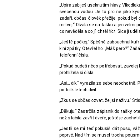
„Upíra zabiješ useknutím hlavy. Vlkodla
svěcenou vodou. Je to pro ně jako kyse
zadaří, občas člověk přežije, pokud byl
mrtvej.“ Dívala se na tašku a jen velmi p
co nevěděla a co jí chtěl říct. Sice jí ud
„Ještě počkej.“ Spěšně zabouchnul kufr I
k ní zpátky. Otevřel ho. „Máš pero?“ Zaš
telefonní čísla.
„Pokud budeš něco potřebovat, zavolej kd
prohlížela si čísla.
„Asi… dík,“ vyrazila ze sebe neochotně. P
po tolik letech divil.
„Zkus se občas ozvat, že jsi naživu.“ Stisk
„Děkuju.“ Zastrčila zápisník do tašky, o
než stačila zavřít dveře, ještě je zachytil
„Jestli se mi teď pokusíš dát pusu, vážn
poprvé. Nad tím se musel trochu pousm