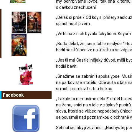
my pohřbíváme lovce, tak ona k tomu př
s dávkou znechucení.
„Děláš si prdel? Od kdy si příšery zaslou
spláchnout pivem.
„Většina z nich bývala taky lidmi. Kdysi 
„Budu dělat, že jsem tohle neslyšel.“ Ro
hodil na stůl peníze na útratu a se záp
„Jestli má Castiel nějaký důvod, měli by
hodlá bavit.
„Snažíme se zabránit apokalypse. Musím
na parkoviště motelu. Obě auta stála na
si mohl promluvit s tou holkou.
Facebook
„Takhle to nemusíme dělat!“ chtěl ho ješ
na ženu, spící na stole v záplavě papírů
slova, které se vůbec nepodobaly úhle
se pousmál nad poznámkou o ochraně v p
Sehnul se, aby ji zdvihnul. „Nachystej pos