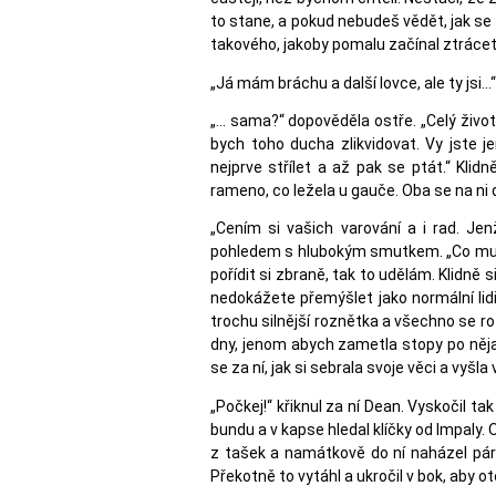
to stane, a pokud nebudeš vědět, jak se
takového, jakoby pomalu začínal ztrácet 
„Já mám bráchu a další lovce, ale ty jsi…“
„… sama?“ dopověděla ostře. „Celý život
bych toho ducha zlikvidovat. Vy jste je
nejprve střílet a až pak se ptát.“ Kli
rameno, co ležela u gauče. Oba se na ni d
„Cením si vašich varování a i rad. Jen
pohledem s hlubokým smutkem. „Co musím 
pořídit si zbraně, tak to udělám. Klidně 
nedokážete přemýšlet jako normální lid
trochu silnější roznětka a všechno se ro
dny, jenom abych zametla stopy po něja
se za ní, jak si sebrala svoje věci a vyšla 
„Počkej!“ křiknul za ní Dean. Vyskočil t
bundu a v kapse hledal klíčky od Impaly.
z tašek a namátkově do ní naházel pár 
Překotně to vytáhl a ukročil v bok, aby ote