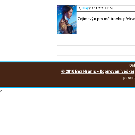
1)
Niky
(11.11.2023 08:55)
Zajímavý a pro mě trochu překva
Onl
© 2010 Bez Hranic - Kopírování vešker
power
>