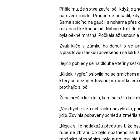
Přišlo mu, že sotva zavřel oči, když je 
na svém místě. Prudce se posadil, když
Sama spícího na gauči, s nohama přes op
místnost ke koupelně. Nohou strčil do d
byla pěkně mrštná. Počkala až usnout a
Zvuk klíče v zámku ho donutilo se pr
s plastovou taškou pověšenou na lokti z
Jejich pohledy se na dlouhé vteřiny setka
„Klídek, tygře,“ oslovila ho se smíchem 
který se dezorientovaně protočil kolem 
protírajíc si oči.
Žena přešla ke stolu, kam odložila kelímk
„Vás bych si za ochranku nevybrala, p
jídlo. Zdvihla pobavený pohled a změřila 
„Nějak si tě nedokážu představit, že b
ruce se zbraní. Co bylo špatného na tri
možným přespáním, bylo auto, mu nic ji