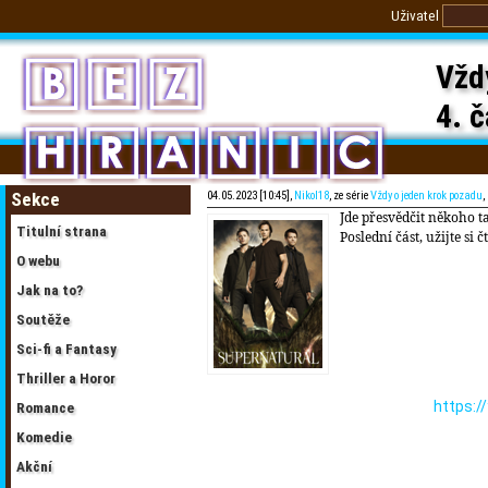
Uživatel
Vžd
4. č
Sekce
04.05.2023 [10:45],
Nikol18
, ze série
Vždy o jeden krok pozadu
,
Jde přesvědčit někoho t
Titulní strana
Poslední část, užijte si č
O webu
Jak na to?
Soutěže
Sci-fi a Fantasy
Thriller a Horor
https:
Romance
Komedie
Akční