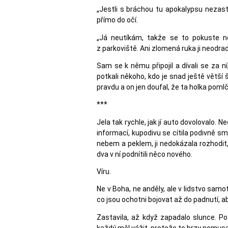
„Jestli s bráchou tu apokalypsu nezast
přímo do očí.
„Já neutíkám, takže se to pokuste nep
z parkoviště. Ani zlomená ruka ji neodradi
Sam se k němu připojil a dívali se za n
potkali někoho, kdo je snad ještě větší
pravdu a on jen doufal, že ta holka pomlč
***
Jela tak rychle, jak jí auto dovolovalo. 
informací, kupodivu se cítila podivně sm
nebem a peklem, ji nedokázala rozhodit, 
dva v ní podnítili něco nového.
Víru.
Ne v Boha, ne anděly, ale v lidstvo samotn
co jsou ochotni bojovat až do padnutí, ab
Zastavila, až když zapadalo slunce. P
každý měl vážit, protože to brzy nemus