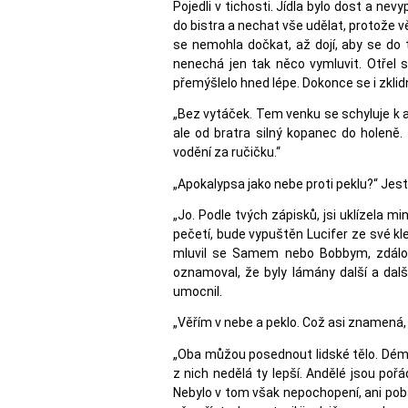
Pojedli v tichosti. Jídla bylo dost a ne
do bistra a nechat vše udělat, protože vě
se nemohla dočkat, až dojí, aby se do 
nenechá jen tak něco vymluvit. Otřel 
přemýšlelo hned lépe. Dokonce se i zklidn
„Bez vytáček. Tem venku se schyluje k ap
ale od bratra silný kopanec do holeně.
vodění za ručičku.“
„Apokalypsa jako nebe proti peklu?“ Jestl
„Jo. Podle tvých zápisků, jsi uklízela
pečetí, bude vypuštěn Lucifer ze své kle
mluvil se Samem nebo Bobbym, zdálo s
oznamoval, že byly lámány další a dalš
umocnil.
„Věřím v nebe a peklo. Což asi znamená, 
„Oba můžou posednout lidské tělo. Démon
z nich nedělá ty lepší. Andělé jsou poř
Nebylo v tom však nepochopení, ani poba