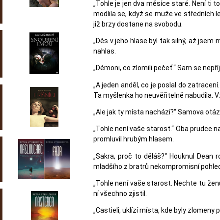
„Tohle je jen dva měsíce staré. Není ti 
modlila se, když se muže ve středních le
již brzy dostane na svobodu.
„Děs v jeho hlase byl tak silný, až jsem 
nahlas.
„Démoni, co zlomili pečeť.“ Sam se nepří
„A jeden anděl, co je poslal do zatracení
Ta myšlenka ho neuvěřitelně nabudila. Vz
„Ale jak ty místa nachází?“ Samova otázk
„Tohle není vaše starost.“ Oba prudce na
promluvil hrubým hlasem.
„Sakra, proč to děláš?“ Houknul Dean ro
mladšího z bratrů nekompromisní pohle
„Tohle není vaše starost. Nechte tu ženu
ní všechno zjistil.
„Castieli, uklízí místa, kde byly zlomeny 