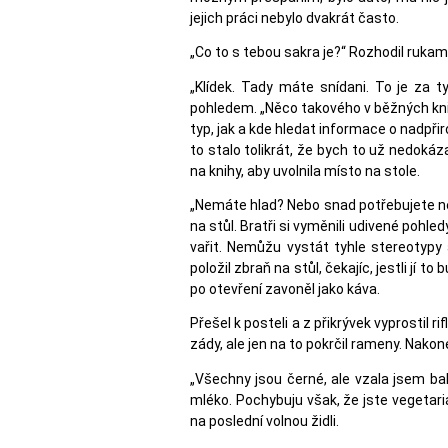
jejich práci nebylo dvakrát často.
„Co to s tebou sakra je?“ Rozhodil rukama.
„Klídek. Tady máte snídani. To je za t
pohledem. „Něco takového v běžných kni
typ, jak a kde hledat informace o nadpři
to stalo tolikrát, že bych to už nedoká
na knihy, aby uvolnila místo na stole.
„Nemáte hlad? Nebo snad potřebujete něc
na stůl. Bratři si vyměnili udivené pohl
vařit. Nemůžu vystát tyhle stereotypy 
položil zbraň na stůl, čekajíc, jestli jí 
po otevření zavoněl jako káva.
Přešel k posteli a z přikrývek vyprostil r
zády, ale jen na to pokrčil rameny. Nakonec
„Všechny jsou černé, ale vzala jsem bal
mléko. Pochybuju však, že jste vegetari
na poslední volnou židli.