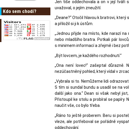
Jen tiše oddechovala a on v její tváři 
uvažoval, o jejím zneužití.
Kdo sem chodí?
„Deane?“ Otočil hlavou k bratrovi, který se
a přiložil si ji k ústům.
„Jednou přijde na místo, kde narazí na 
nebo mladšího bratra. Potkali pár lovců,
s minimem informací a zřejmě i bez pot
„Být lovcem, je každého rozhodnutí.“
„Ona není lovec!“ zašeptal důrazně. N
nezúčastněný pohled, který vídal v zrcadl
„Vybrala si to. Nemůžeme lidi odrazovat
S tím si sundal bundu a usadil se na vo
další jako ona.“ Dean si však nebyl jist
Přistoupil ke stolu a probíral se papíry
naučit vše, co bylo třeba.
„Ráno to ještě proberem. Beru si postel,
vleze, ale potřeboval se pořádně vyspa
oddechování.