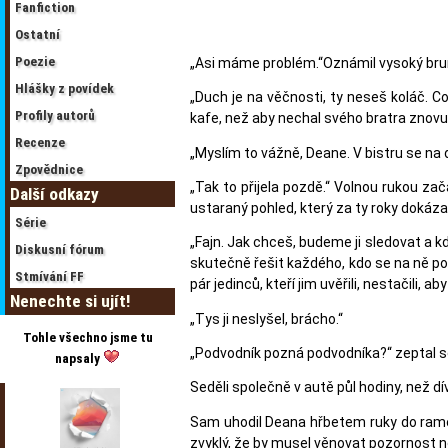
Fanfiction
Ostatní
Poezie
„Asi máme problém.“Oznámil vysoký brune
Hlášky z povídek
„Duch je na věčnosti, ty neseš koláč. Co
Profily autorů
kafe, než aby nechal svého bratra znovu ří
Recenze
„Myslím to vážně, Deane. V bistru se na
Zpovědnice
„Tak to přijela pozdě.“ Volnou rukou zača
Další odkazy
ustaraný pohled, který za ty roky dokáza
Série
„Fajn. Jak chceš, budeme ji sledovat a k
Diskusní fórum
skutečně řešit každého, kdo se na ně podí
Stmívání FF
pár jedinců, kteří jim uvěřili, nestačili, 
Nenechte si ujít!
„Tys ji neslyšel, brácho.“
Tohle všechno jsme tu
„Podvodník pozná podvodníka?“ zeptal se
napsaly
Seděli společně v autě půl hodiny, než dí
Sam uhodil Deana hřbetem ruky do ramene 
zvyklý, že by musel věnovat pozornost n