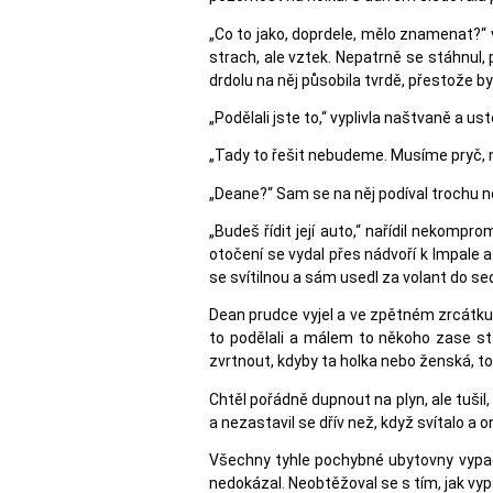
„Co to jako, doprdele, mělo znamenat?“ vy
strach, ale vztek. Nepatrně se stáhnul,
drdolu na něj působila tvrdě, přestože b
„Podělali jste to,“ vyplivla naštvaně a us
„Tady to řešit nebudeme. Musíme pryč, n
„Deane?“ Sam se na něj podíval trochu ne
„Budeš řídit její auto,“ nařídil nekompr
otočení se vydal přes nádvoří k Impale a
se svítilnou a sám usedl za volant do se
Dean prudce vyjel a ve zpětném zrcátku 
to podělali a málem to někoho zase st
zvrtnout, kdyby ta holka nebo ženská, to
Chtěl pořádně dupnout na plyn, ale tušil,
a nezastavil se dřív než, když svítalo a 
Všechny tyhle pochybné ubytovny vypad
nedokázal. Neobtěžoval se s tím, jak vyp