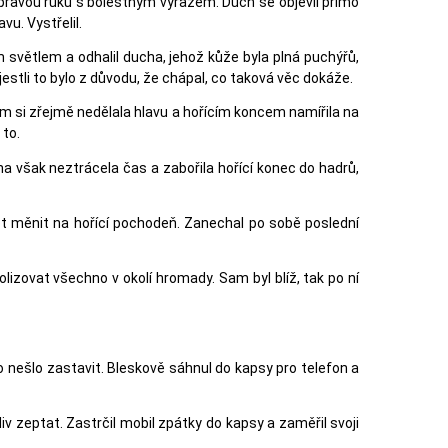
je pravou ruku s bolestným výrazem. Duch se objevil přímo
vu. Vystřelil.
ým světlem a odhalil ducha, jehož kůže byla plná puchýřů,
jestli to bylo z důvodu, že chápal, co taková věc dokáže.
ím si zřejmě nedělala hlavu a hořícím koncem namířila na
 to.
a však neztrácela čas a zabořila hořící konec do hadrů,
 bot měnit na hořící pochodeň. Zanechal po sobě poslední
olizovat všechno v okolí hromady. Sam byl blíž, tak po ní
to nešlo zastavit. Bleskově sáhnul do kapsy pro telefon a
iv zeptat. Zastrčil mobil zpátky do kapsy a zaměřil svoji