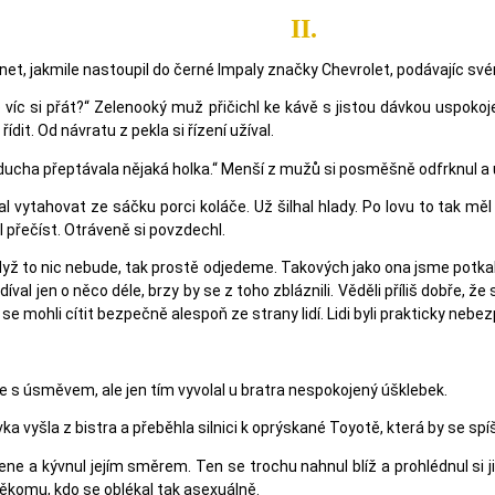
II.
t, jakmile nastoupil do černé Impaly značky Chevrolet, podávajíc své
 víc si přát?“ Zelenooký muž přičichl ke kávě s jistou dávkou uspokoje
dit. Od návratu z pekla si řízení užíval.
 ducha přeptávala nějaká holka.“ Menší z mužů si posměšně odfrknul a u
l vytahovat ze sáčku porci koláče. Už šilhal hlady. Po lovu to tak měl 
l přečíst. Otráveně si povzdechl.
dyž to nic nebude, tak prostě odjedeme. Takových jako ona jsme potkali 
val jen o něco déle, brzy by se z toho zbláznili. Věděli příliš dobře, že
aby se mohli cítit bezpečně alespoň ze strany lidí. Lidi byli prakticky nebe
 s úsměvem, ale jen tím vyvolal u bratra nespokojený úšklebek.
vka vyšla z bistra a přeběhla silnici k oprýskané Toyotě, která by se spí
a kývnul jejím směrem. Ten se trochu nahnul blíž a prohlédnul si ji od
ěkomu, kdo se oblékal tak asexuálně.