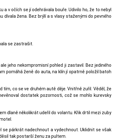
 a v očích se jí odehrávala bouře. Udivilo ho, že to nebyl
mu dívala žena. Bez brýlí a s vlasy staženými do pevného
ala se zastrašit.
 ale jeho nekompromisní pohled ji zastavil. Bez jediného
Sam pomáhá ženě do auta, na klín jí opatrně položil batoh
tím, co se ve druhém autě děje. Vnitřně zuřil. Věděl, že
 nevěnoval dostatek pozornosti, což se mohlo kurevsky
m dlaně několikrát udeřil do volantu. Křik drtil mezi zuby
 motel.
 se párkrát nadechnout a vydechnout. Uklidnit se však
děsil tak postarší ženu za pultem.