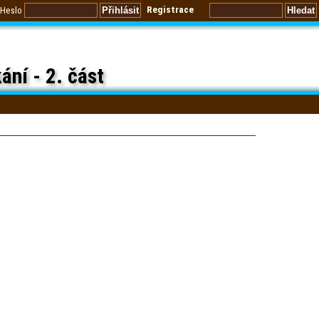
Registrace
Heslo
ání - 2. část