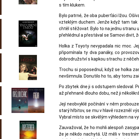
s tím klukem.
Bylo patrné, že oba puberťáci lžou. Ošív
vzteklým duchem. Jenže když tam tak se
chtěl stěžovat. Bylo to na jednu stranu 
přehlédnul a přestával se Samovi divit, 
Holka z Toyoty nevypadala nic moc. Jej
připomínala ty dva panáky, co provozova
dobrodružství s kapkou strachu z něče
Trochu si poposednul, když se holka zas
nevšimnula. Donutilo ho to, aby tomu zač
Po zbytek dne ji s odstupem sledoval. P
až přehnaně dlouho dobu, než ji několikrá
Její neobvyklé počínání v něm probouze
starý hřbitov, se mu v hlavě rozezněl vý
Vybral místo se skvělým výhledem na vy
Zauvažoval, že ho mohli alespoň zasypat
že je někdo nachytá. Už měli v trestní