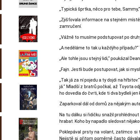
„Typická šprtka, něco pro tebe, Sammy,“
„Zjišťovala informace na stejném místě 
zamručení.
„Vážně to musíme podstupovat po druhý?“ 
„A neděláme to tak u každýho případu?“ 
„Ale tohle jsou stejný lidi,“ poukázal Dean
„Fajn. Jestli bude postupovat, jak si my
„Tak já za ní pojedu a ty dojdi na hřbit
já.“ Mladší z bratrů počkal, až Toyota odj
ho dovedla do čvrti, kde ti dva bydleli je
Zaparkoval dál od domů za nějakým autem 
Na tu dálku si řidičku snažil prohlédnou
hrabat. Koho by napadlo sledovat nějakou
Poklepával prsty na volant, zatímco si 
Nejistě si přitom poměrně často dávala