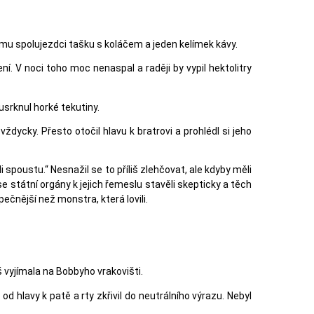
mu spolujezdci tašku s koláčem a jeden kelímek kávy.
ní. V noci toho moc nenaspal a raději by vypil hektolitry
srknul horké tekutiny.
vždycky. Přesto otočil hlavu k bratrovi a prohlédl si jeho
spoustu.“ Nesnažil se to příliš zlehčovat, ale kdyby měli
 se státní orgány k jejich řemeslu stavěli skepticky a těch
zpečnější než monstra, která lovili.
š vyjímala na Bobbyho vrakovišti.
 hlavy k patě a rty zkřivil do neutrálního výrazu. Nebyl