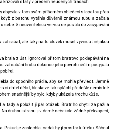
to a křižovali státy v předem neučených trasách.
ny objevila v tom svém příšerném oblečení s lopatou přes
a když z batohu vytáhla důvěrně známou tubu a začala
pro sebe. S neuvěřitelnou vervou se pustila do zasypávání
 zahrabat, ale taky na to člověk musel vyvinout nějakou
va brala z úst. Ignoroval přitom bratrovo poklepávání na
ž po zahrabání hrobu dokonce jeho povrch něčím posypala
pobíral.
svlékla do spodního prádla, aby se mohla převléct. Jemně
 s ní chtěl dělat, bleskově tak spláchl předešlé nemístné
nohem snadnější by bylo, kdyby ukázala trochu kůže.
tady a položit jí pár otázek. Bratr ho chytil za paži a
t. Na druhou stranu ji v domě nečekalo žádné překvapení,
 Pokud je zaslechla, nedali by jí prostor k útěku. Sáhnul