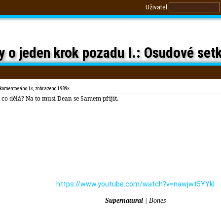
Uživatel
 o jeden krok pozadu I.: Osudové setk
 komentováno 1×, zobrazeno 1989×
co dělá? Na to musí Dean se Samem přijít.
https://www.youtube.com/watch?v=nawjwt5YYkI
Supernatural
| Bones