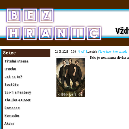
Vždy
Sekce
02.05.2023 [17:00],
Nikol18
, ze série
Vždy o jeden krok pozadu
,
Kdo je neznámá dívka a 
Titulní strana
O webu
Jak na to?
Soutěže
Sci-fi a Fantasy
Thriller a Horor
Romance
Komedie
Akční