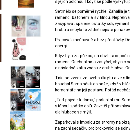
s jejich polohou. I když se podle výskytu
Setmělo se poměrně rychle. Zahalila je t
rameno, batohem a svítilnou. Nepřekv
zasypávat spálené ostatky solí, vyměnil 
hrobu a nebylo to žádné nejisté pohazová
Pracovala neúnavně a bez přestávky. Dea
energii.
Když byla za půlkou, na chvíli si odpoč
rameno. Odehnal ho a zasyčel, aby nic n
a následně zalila vodou z druhé lahve.
Tiše se zvedli ze svého úkrytu a ve stí
bouchal Sama pěstí do paže, když v bílém
komentáře na její postavu. Pořád necháp
„Teď pojede k domu,“ pošeptal mu Sam do
stáhnul zpátky dolů. Zavrtěl přitom hla
ale hluboce se mýlil.
Zaparkoval s Impalou za stromy na okraji
na zadní sedačku pro brokovnici se solný