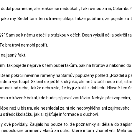
 dodal posměšně, ale reakce se nedočkal. „Tak rovnou za ní, Colombo?
jako my. Seděl tam ten otravnej chlap, takže počítám, že pojede za t
Sam se k němu otočil s otázkou v očích. Dean vykulil oči a pokrčil ra
To bratrovi nemohl popřít.
 na jasný fakt.
slím, tak pojede nejprve k těm puberťákům, pak na hřbitov a nakonec do
ov.“ Dean pokrčil nevinně rameny na Samův popuzený pohled. „Rozděl a pan
ede a vystoupil. Sklonil se ještě k okýnku, ale než stačil něco říct, sta
n kousek od sebe, takže nehrozilo, že by ji ztratil z dohledu. Hlavně ten 
a otráveně čekal, kde bude její první zastávka. Nebylo překvapením, kd
t lépe než u bistra, ale neshledal za ní nic neobvyklého ani zajímavého
 středoškolačku, jak si zjišťuje informace o duchovi.
ty dvě povídaly. Zaujalo ho pouze to, že poznámky si dělala do zápisn
 neposlušné prameny vlasů za ucho, které jí tam vháněl vítr. Měla co