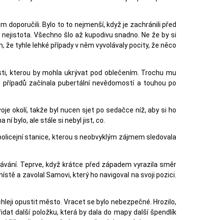
 doporučili. Bylo to to nejmenší, když je zachránili před
ejistota. Všechno šlo až kupodivu snadno. Ne že by si
, že tyhle lehké případy v něm vyvolávaly pocity, že něco
osti, kterou by mohla ukrývat pod oblečením. Trochu mu
ich případů začínala pubertální nevědomostí a touhou po
je okolí, takže byl nucen sjet po sedačce níž, aby si ho
bylo, ale stále si nebyl jist, co.
 policejní stanice, kterou s neobvyklým zájmem sledovala
ekávání. Teprve, když krátce před západem vyrazila směr
stě a zavolal Samovi, který ho navigoval na svoji pozici.
hleji opustit město. Vracet se bylo nebezpečné. Hrozilo,
at další položku, která by dala do mapy další špendlík