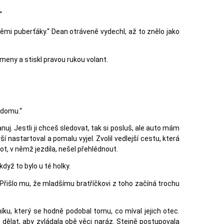
“
ěmi puberťáky.“ Dean otráveně vydechl, až to znělo jako
meny a stiskl pravou rukou volant.
 domu.“
uj. Jestli ji chceš sledovat, tak si posluš, ale auto mám
rší nastartoval a pomalu vyjel. Zvolil vedlejší cestu, která
šrot, v němž jezdila, nešel přehlédnout.
yž to bylo u té holky.
. Přišlo mu, že mladšímu bratříčkovi z toho začíná trochu
íku, který se hodně podobal tomu, co míval jejich otec.
 dělat, aby zvládala obě věci naráz. Stejně postupovala