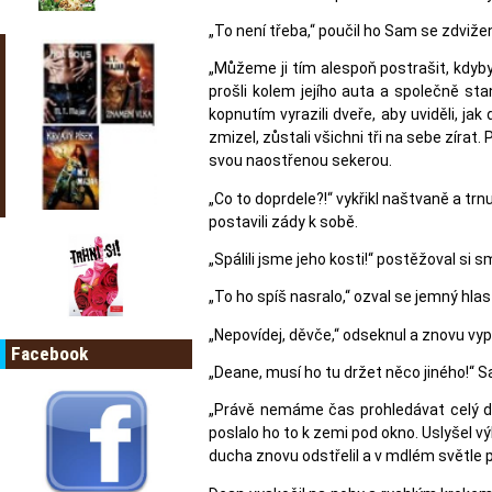
„To není třeba,“ poučil ho Sam se zdviž
„Můžeme ji tím alespoň postrašit, kdyby
prošli kolem jejího auta a společně s
kopnutím vyrazili dveře, aby uviděli, ja
zmizel, zůstali všichni tři na sebe zírat
svou naostřenou sekerou.
„Co to doprdele?!“ vykřikl naštvaně a trn
postavili zády k sobě.
„Spálili jsme jeho kosti!“ postěžoval si 
„To ho spíš nasralo,“ ozval se jemný hla
„Nepovídej, děvče,“ odseknul a znovu vypá
Facebook
„Deane, musí ho tu držet něco jiného!“ 
„Právě nemáme čas prohledávat celý dům
poslalo ho to k zemi pod okno. Uslyšel vý
ducha znovu odstřelil a v mdlém světle p