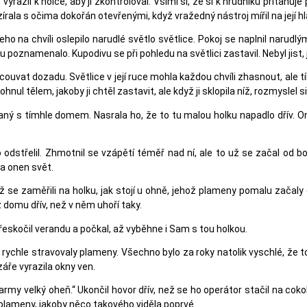
yrazil k holce, aby ji zkontroloval. Všiml si, že si k hrudníku přitahu
írala s očima dokořán otevřenými, když vražedný nástroj mířil na její hla
eho na chvíli oslepilo narudlé světlo světlice. Pokoj se naplnil narudl
u poznamenalo. Kupodivu se při pohledu na světlici zastavil. Nebyl jist, 
ouvat dozadu. Světlice v její ruce mohla každou chvíli zhasnout, ale t
l tělem, jakoby ji chtěl zastavit, ale když ji sklopila níž, rozmyslel si
ný s tímhle domem. Nasrala ho, že to tu malou holku napadlo dřív. On
ho odstřelil. Zhmotnil se vzápětí téměř nad ní, ale to už se začal od
na onen svět.
ž se zaměřili na holku, jak stojí u ohně, jehož plameny pomalu začaly 
z domu dřív, než v něm uhoří taky.
Přeskočil verandu a počkal, až vyběhne i Sam s tou holkou.
rý rychle stravovaly plameny. Všechno bylo za roky natolik vyschlé, že 
záře vyrazila okny ven.
army velký oheň.“ Ukončil hovor dřív, než se ho operátor stačil na cokol
plameny, jakoby něco takového viděla poprvé.