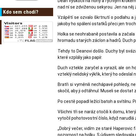
Dean vyskočil na nohy a rychlým krokem v
nad ní se zdviženou sekyrou. Jen na něj z
Kdo sem chodí?
Vzápětí se ozvalo škrtnutí o podlahu a j
jakoby ho spálení ostatků přeci jen troch
Holka se neohrabaně postavila a začala c
hromadu starých záclon a hadrů. Duch pohnu
Tehdy to Deanovi došlo. Duchy byl sváza
které vzplály jako papír.
Duch vztekle zaryčel a vyrazil, ale on 
vzteklý nelidský výkřik, který ho odeslal 
Bratři si vyměnili nechápavé pohledy, ne
skočil, aby ji odtáhnul. Museli se dostat 
Po cestě popadl ležící batoh a svítilnu. 
Všichni tři se naráz otočili k domu, kte
vytočil pohotovostní číslo, když narudlá 
„Dobrý večer, vidím ze staré Haperovic f
pozornost na holku. S údivem sledovala 