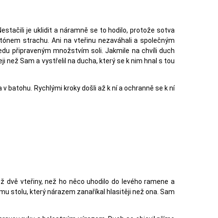
tačili je uklidit a náramně se to hodilo, protože sotva
dtónem strachu. Ani na vteřinu nezaváhali a společným
předu připraveným množstvím soli. Jakmile na chvíli duch
ji než Sam a vystřelil na ducha, který se k nim hnal s tou
a v batohu. Rychlými kroky došli až k ní a ochranně se k ní
ež dvě vteřiny, než ho něco uhodilo do levého ramene a
nímu stolu, který nárazem zanaříkal hlasitěji než ona. Sam