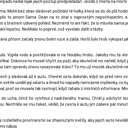
 případů nedal nijak jejich postup předpokládat. Jezdili z místa na mís
ma. Mohli bez obav sledovat počínání té holky, která se do do půl hodi
apilo to jenom Sama. Dean na to zíral s naprostým nepochopením, 
si s bratrem udivený pohled. Nezmírnil to ani fakt, že si mluvila sama 
ní lopatou. Nedělala to poprvé, což vyvolalo další otázky.
na přitom začaly znovu bolet ruce a záda. Horší bylo hrob vykopat jak
inula. Vypila vodu a postěžovala si na hloubku hrobu. Jakoby mu ta slo
eříkal. Dokonce ho musel chytit za paži, aby skutečně nic neřekl, kdy
 Ona tam opravdu znovu vysazovala trávu? To mu už mozek skutečně ne
nech ji sledovali až k autu. Otevřel ústa dokořán, když se před nimi 
 světle uviděl její siluetu a ihned ho napadly nemravné myšlenky, co by
al, proč se musela tak vystrojit, když tahala z místních informace. M
 ucha, čímž ho vytrhnul z nadrženého transu. Chtěl ji odchytit teď a 
vou. Nechtělo se mu čekat, věděl, že cesta k autu jim zabere pár minu
 rozlehlého prostranství se zhasnutými světly, aby jejich auto neviděla.
mi náboji.