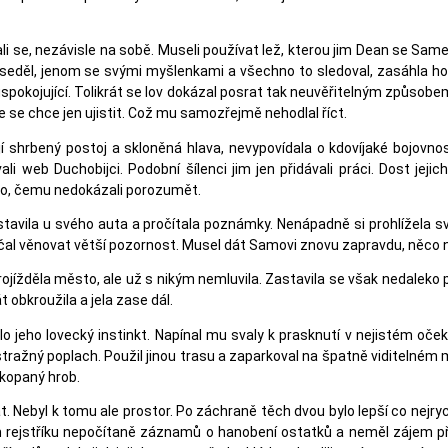
ali se, nezávisle na sobě. Museli používat lež, kterou jim Dean se Samem
děl, jenom se svými myšlenkami a všechno to sledoval, zasáhla ho n
uspokojující. Tolikrát se lov dokázal posrat tak neuvěřitelným způsobem
že se chce jen ujistit. Což mu samozřejmě nehodlal říct.
í shrbený postoj a skloněná hlava, nevypovídala o kdovíjaké bojovn
li web Duchobijci. Podobní šílenci jim jen přidávali práci. Dost jej
ho, čemu nedokázali porozumět.
tavila u svého auta a pročítala poznámky. Nenápadně si prohlížela svo
al věnovat větší pozornost. Musel dát Samovi znovu zapravdu, něco na ní 
rojížděla město, ale už s nikým nemluvila. Zastavila se však nedaleko
t obkroužila a jela zase dál.
lo jeho lovecký instinkt. Napínal mu svaly k prasknutí v nejistém oč
stražný poplach. Použil jinou trasu a zaparkoval na špatně viditelném mí
kopaný hrob.
. Nebyl k tomu ale prostor. Po záchraně těch dvou bylo lepší co nejryc
m rejstříku nepočítaně záznamů o hanobení ostatků a neměl zájem přid