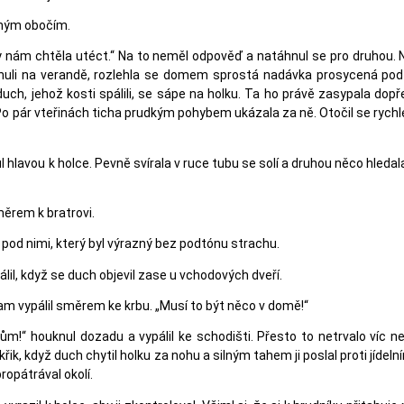
eným obočím.
 nám chtěla utéct.“ Na to neměl odpověď a natáhnul se pro druhou. Nes
tanuli na verandě, rozlehla se domem sprostá nadávka prosycená po
k duch, jehož kosti spálili, se sápe na holku. Ta ho právě zasypala do
. Po pár vteřinách ticha prudkým pohybem ukázala za ně. Otočil se rychle
ul hlavou k holce. Pevně svírala v ruce tubu se solí a druhou něco hledal
směrem k bratrovi.
s pod nimi, který byl výrazný bez podtónu strachu.
lil, když se duch objevil zase u vchodových dveří.
Sam vypálil směrem ke krbu. „Musí to být něco v domě!“
!“ houknul dozadu a vypálil ke schodišti. Přesto to netrvalo víc n
křik, když duch chytil holku za nohu a silným tahem ji poslal proti jídel
ropátrával okolí.