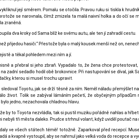
křiknul její směrem. Pomalu se otočila. Pravou ruku si tiskla k hrudníku
 protože se narovnala, čímž zmizela ta malá naivní holka a do očí se 
yla zraněná.
toupila dva kroky od Sama blíž ke svému autu, ale ten jí zahradil cestu.
ež přijedou hasiči.“ Přestože byla o malý kousek menší než on, nenech
jistě a těkal pohledem mezi ním a jí.
omisně a přebral si jeho zbraň. Vypadalo to, že žena chce protestovat,
 na zadní sedadlo hodil obě brokovnice. Při nastupování se díval, jak 
dačky, kterou si musel trochu upravit.
sledoval Toyotu, jak se drží těsně za ním. Neměl náladu přemýšlet nad 
álo život. Tolik se zabýval lámáním pečetí, že obyčejným případům
 bylo jedno, nezachovala chladnou hlavu.
 že by to Toyota nezvládla, tak si pustil muziku pořádně nahlas a hřbete
oni nebyli tři města daleko. Prudce strhnul volant, když uviděl poutač na
aly ve všech státech téměř totožně. Zaparkoval před recepcí. Musel
adá a kvapně vystoupil, aby se nahrnul jako velká voda do recepce a vy