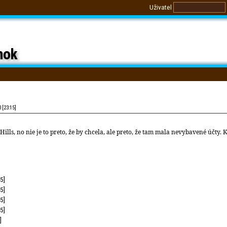
Uživatel
nok
 [23:15]
lls, no nie je to preto, že by chcela, ale preto, že tam mala nevybavené účty. K
5]
5]
5]
5]
]