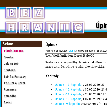
Úpl
Sekce
Úplnok
Titulní strana
Počet kapitol: 13, Autor:
Leann
, Nejnovější kapitola: 26.07.2020
Teen Wolf fanfiction. Derek Hale/OC
O webu
Sasha sa vracia po dlhých rokoch do Beacon Hi
Jak na to?
zrazu zistí, že nič nie je také, ako si myslela.
Soutěže
Kapitoly
Sci-fi a Fantasy
Thriller a Horor
Úplnok - 13. kapitola
, z 26.07.2020 [23:1
Úplnok - 12. kapitola
, z 30.05.2020 [21:4
Romance
Úplnok - 11. kapitola
, z 23.05.2020 [18:1
Komedie
Úplnok - 10. kapitola
, z 02.03.2019 [12:4
Akční
Úplnok - 9. kapitola
, z 03.02.2019 [21:15