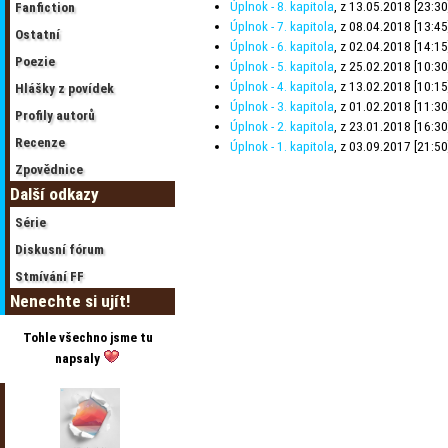
Úplnok - 8. kapitola
, z 13.05.2018 [23:30
Fanfiction
Úplnok - 7. kapitola
, z 08.04.2018 [13:45
Ostatní
Úplnok - 6. kapitola
, z 02.04.2018 [14:15
Poezie
Úplnok - 5. kapitola
, z 25.02.2018 [10:30
Úplnok - 4. kapitola
, z 13.02.2018 [10:15
Hlášky z povídek
Úplnok - 3. kapitola
, z 01.02.2018 [11:30
Profily autorů
Úplnok - 2. kapitola
, z 23.01.2018 [16:30
Recenze
Úplnok - 1. kapitola
, z 03.09.2017 [21:50
Zpovědnice
Další odkazy
Série
Diskusní fórum
Stmívání FF
Nenechte si ujít!
Tohle všechno jsme tu
napsaly